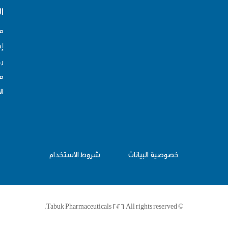
ا
م
إد
رح
مو
ال
خصوصية البيانات
شروط الاستخدام
© Tabuk Pharmaceuticals 2026. All rights reserved.