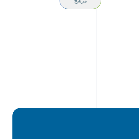
مرشح
Jordan
Lebanon
Libya