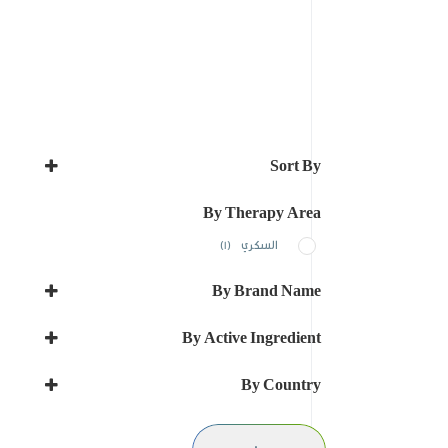
Sort By
Sort Products
By Therapy Area
السكري
(1)
By Brand Name
GLADOS
By Active Ingredient
GLADOS-M
PIOGLITAZONE
GLADOS-MET
By Country
Pioglitazone / Metformin
Iraq
Pioglitazone 15mg and Metformin
المملكة العربية السعودية