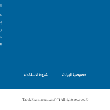
ا
م
إد
رح
مو
ال
خصوصية البيانات
شروط الاستخدام
© Tabuk Pharmaceuticals 2026. All rights reserved.