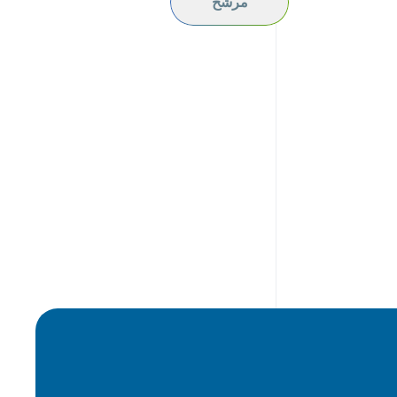
مرشح
hydrochloride 850 mg.
UAE