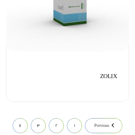
ZOLIX
4
3
2
1
Previous