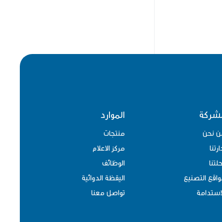
MONTELUKAST SODIUM
OLANZAPINE
OMEPRAZOLE
Omperazole + Sodium Bicarbonate
ONDANSETRON
Ondasetrone
PANTOPRAZOLE
PAROXETINE
لشركة
الموارد
PREGABALIN
ن نحن
منتجات
ROSUVASTATIN
ارتنا
مركز الاعلام
Rosuvaststin
لتنا
الوظائف
SILDENAFIL
اقع التصنيع
اليقظة الدوائية
SOLIFENACIN
استدامة
تواصل معنا
SOLIFINACIN
TAMSULOSIN