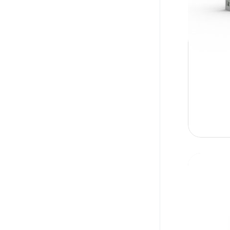
CLINDAMYCIN PHOSPHATE
QUINOX
Clindamycine
QUINOX INJ
DICLOFENAC
RAPIDUS
DICLOFENAC POTASSIUM
ROLIP
Diclofenac sodium
TABETRON in algeria
Diclofenac Sodium 75mg Dual Release
TABOCINE
Cap
TABUNEX
DOXYCYCLINE
Toprazol
Doxycycline hyclate
TOPRAZOLE
DULOXETINE
URILAX
ENTECAVIR
URITAB XL
ESCITALOPRAM
VAVO
FEXOFENADINE
VAVO Shampoo
FEXOFENADINE HYDROCHLORIDE
WINEX
FUSIDIC ACID
ZETA