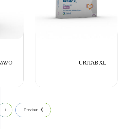
VAVO
URITAB XL
1
Previous