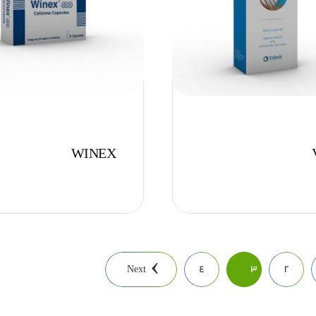
WINEX
Next
4
3
2