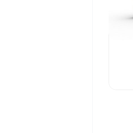
Fusidic Acid +Betametasone
ZETRON
Fusidic Acid Cream
ZINOXIMOR
Fusidic Acid Ointment
ZOLIX
Ketoconazole
Ketoconazole 2%
KETOKENAZOLE
LEVOCETIRIZINE
LEVOCETIRIZINE
DIHYDROCHLORIDE
Levocetrizine
METRONIDAZOLE
Momentsone Furioate
MOMETASONE
MOMETASONE FUROATE
MONTELUKAST