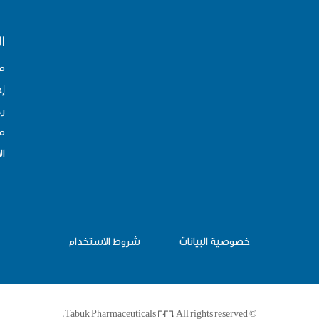
ا
م
إد
رح
مو
ال
خصوصية البيانات
شروط الاستخدام
© Tabuk Pharmaceuticals 2026. All rights reserved.