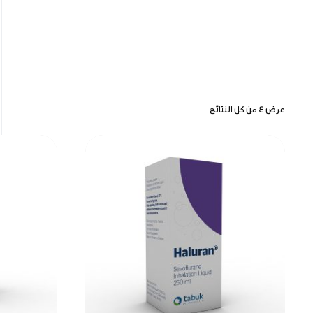
عرض ⁦4⁩ من كل النتائج