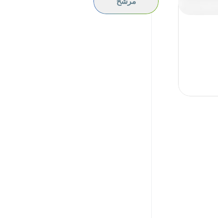
مرشح
SEVOFLURANE
Libya
Oman