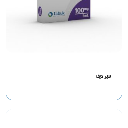
فيراديف