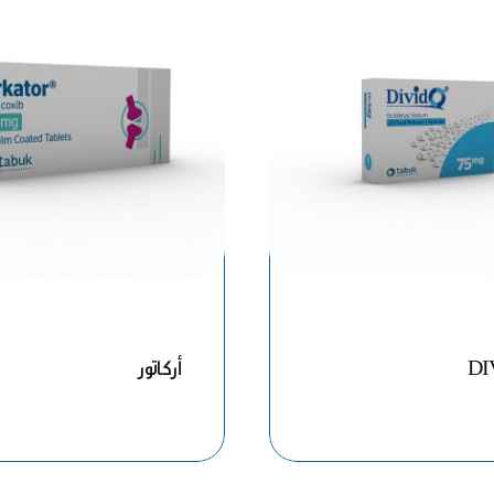
DI
أركاتور