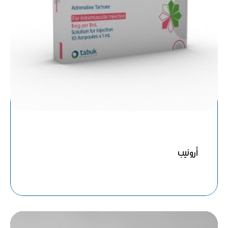
أرونيب