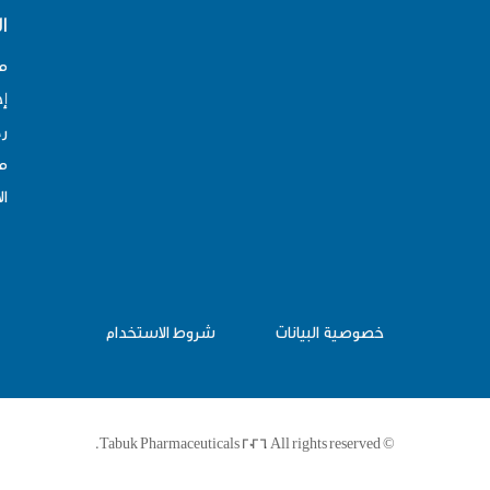
ا
م
إد
رح
مو
ال
خصوصية البيانات
شروط الاستخدام
© Tabuk Pharmaceuticals 2026. All rights reserved.