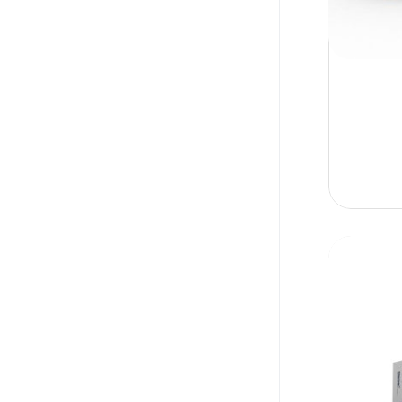
AMMONIUM!CITRIC
IROVEL-PLUS
السودان
HENHYDRAMINE!MENTHOL!PSEUDOEPHEDRINE
IVARIN
UAE
ATORVASTATIN
LENDOMAX
Yemen
Atorvaststin
LORVAST
AZITHROMYCIN
LOTENSE
Azithromycine
LOTEVAN
CEFDINIR
LOTEVAN PLUS
CEFDITOREN PIVOXIL
MEIACT
Cefeditoren
MENTEX
CEFEPIME
MINOCET
CEFEPIME HYDROCHLORIDE
NEURO-B
Cefexime
NEUROPLEX
CEFIPIME
OMIZ
CEFIXIME
Omiz Inj
CEFTRIAXONE
OMIZ PLUS