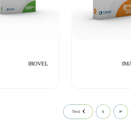
IROVEL
IM
Next
4
3