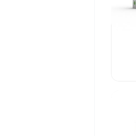
CEFUROXIME AXETIL
PROF
Cefuroxime Axitil
PROF COLD & FLU
CETIRIZINE
PROKININ
Cetrizine 10mg
PROTEC
PHENAMINE/IBUPROFEN/PSEUDOEPHEDRINE
QUINOX
Ciprofloxacilline
QUINOX INJ
CIPROFLOXACIN
RAPIDUS
CLINDAMYCIN PHOSPHATE
TABETRON in algeria
Clindamycine
TABUNEX
DICLOFENAC
TABUVAN
DICLOFENAC POTASSIUM
Toprazol
Diclofenac sodium
TOPRAZOLE
DIPHENHYDRAMINE HCL +
TRIAXONE
DEXTROMETHORPHAN
URITAB
HYDROBROMIDE +
URITAB XL