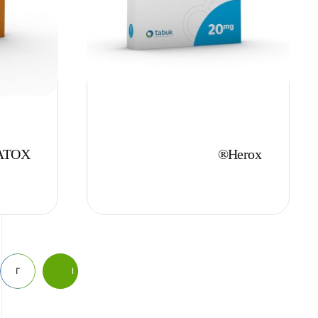
ATOX
Herox®
2
1