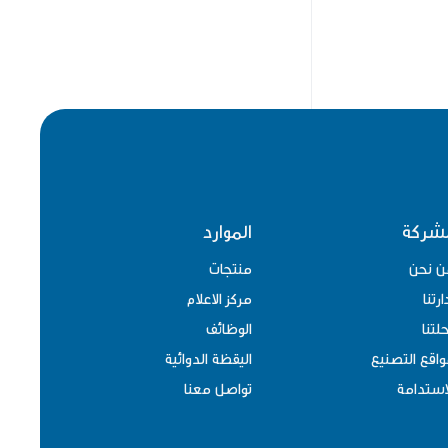
Gemifloxacilline
HYDROCHLOROTHIAZIDE!VALSARTAN
IBUPROFEN
Ibuprofen +chorpihenirmain+
Psedoephedrine
Irbesartan
Irbesartan 150 mg
Irbesartan 300 mg
لشركة
الموارد
Irbesartan 300 mg - Hydrochlorothiazide
ن نحن
منتجات
12.5 mg
ارتنا
مركز الاعلام
Ketoconazole
لتنا
الوظائف
Ketoconazole 2%
اقع التصنيع
اليقظة الدوائية
KETOKENAZOLE
استدامة
تواصل معنا
Levocetrizine
LORNOXICAM