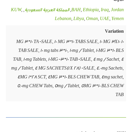
Jordan
,
Iraq
,
Ethiopia
,
BAH
,
المملكة العربية السعودية
,
,
KUW
Lebanon
,
Libya
,
Oman
,
UAE
,
Yemen
Variation
10 MG 3*10 TA-SALE, 10 MG 3*10 TABS SALE, 10 MG 3X10
TAB SALE, 10 mg tabs 3*10, 10mg / Tablet, 10MG 3*10 BLS
TAB, 10mg Tablets, 10MG-3*10 TAB-SALE, 4 mg / Sachet, 4
mg / Tablet, 4 MG SACHETS(1 X 28) -SALE, 4.0mg Sachets,
4MG 1*28 SCT, 4MG 3*10 BLS CHEW TAB, 4mg sachet,
5.0mg CHEW Tabs, 5mg / Tablet, 5MG 3*10 BLS CHEW
TAB