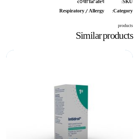
c59f2fa2afe9
SKU:
Respiratory / Allergy
Category:
products
Similar products