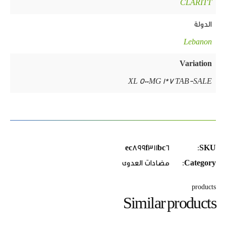
CLARITT
الدولة
Lebanon
Variation
XL 500MG 1*7 TAB-SALE
ec899f311bc6
SKU:
Category:
مضادات العدوى
products
Similar products