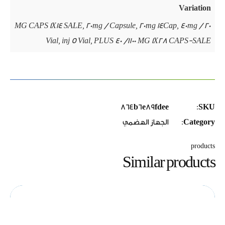
Variation
20 MG CAPS 1X14 SALE, 20mg / Capsule, 20mg 14Cap, 40mg /
Vial, inj 5 Vial, PLUS 40 /1100 MG 1X28 CAPS-SALE
864b6e89fdee
SKU:
Category:
الجهاز الهضمي
products
Similar products